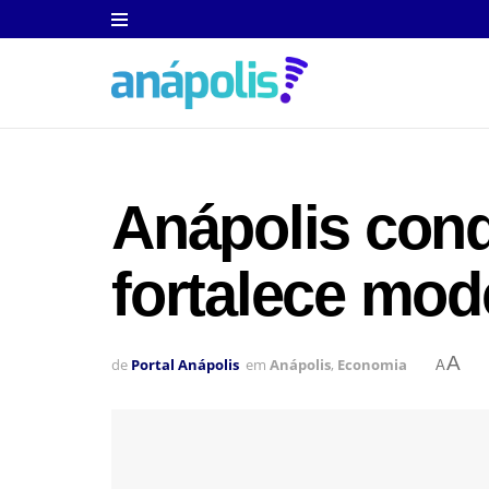
Anápolis conq
fortalece mod
A
de
Portal Anápolis
em
Anápolis
,
Economia
A