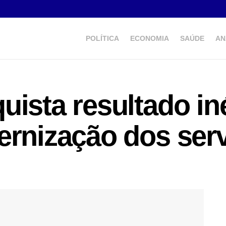
POLÍTICA
ECONOMIA
SAÚDE
AN
uista resultado in
ernização dos ser