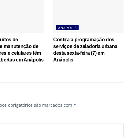
ANÁPOLIS
uitos de
Confira a programação dos
a e manutenção de
serviços de zeladoria urbana
es e celulares têm
desta sexta-feira (7) em
abertas em Anápolis
Anápolis
os obrigatórios são marcados com
*