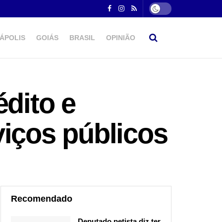
ÁPOLIS
GOIÁS
BRASIL
OPINIÃO
édito e
viços públicos
Recomendado
Deputado petista diz ter