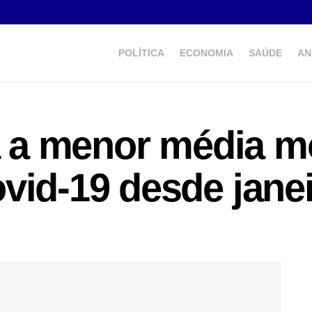
POLÍTICA
ECONOMIA
SAÚDE
AN
ra a menor média m
vid-19 desde jane