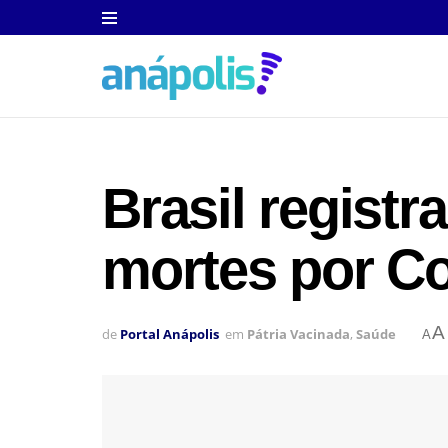
Brasil regist
mortes por Co
A
de
Portal Anápolis
em
Pátria Vacinada
,
Saúde
A