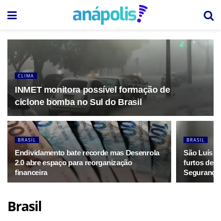
CLIMA
INMET monitora possível formação de
ciclone bomba no Sul do Brasil
BRASIL
BRASIL
Endividamento bate recorde mas Desenrola
São Luís li
2.0 abre espaço para reorganização
furtos de c
financeira
Segurança 
Brasil