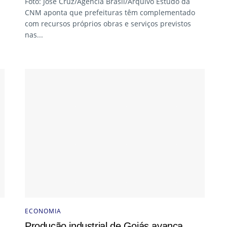
Foto: José Cruz/Agência Brasil/Arquivo Estudo da
CNM aponta que prefeituras têm complementado
com recursos próprios obras e serviços previstos
nas...
ECONOMIA
Produção industrial de Goiás avança