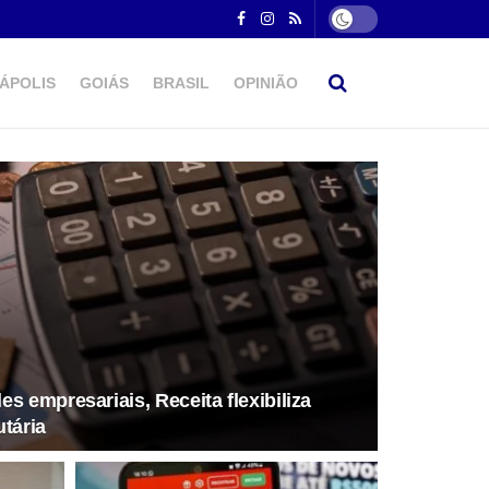
ÁPOLIS
GOIÁS
BRASIL
OPINIÃO
s empresariais, Receita flexibiliza
tária