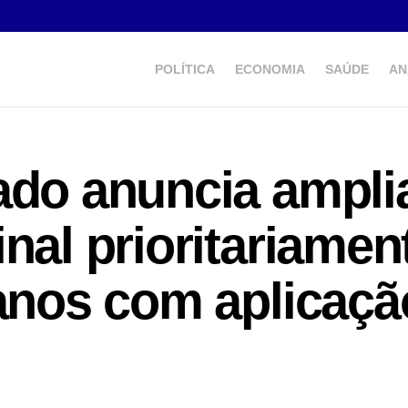
POLÍTICA
ECONOMIA
SAÚDE
AN
ado anuncia ampli
nal prioritariamen
 anos com aplicaçã