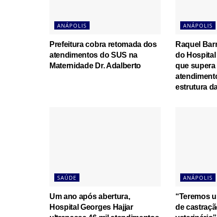
ANÁPOLIS
ANÁPOLIS
Prefeitura cobra retomada dos
Raquel Bar
atendimentos do SUS na
do Hospital
Maternidade Dr. Adalberto
que supera 
atendiment
estrutura d
SAÚDE
ANÁPOLIS
Um ano após abertura,
“Teremos u
Hospital Georges Hajjar
de castraçã