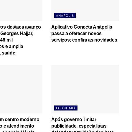
ANÁPOLIS
ros destaca avanço
Aplicativo Conecta Anápolis
 Georges Hajjar,
passa a oferecer novos
46 mil
serviços; confira as novidades
os e amplia
a saúde
ECONOMIA
m centro moderno
Após governo limitar
o e atendimento
publicidade, especialistas