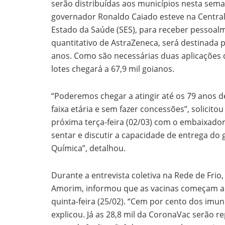
serão distribuídas aos municípios nesta sema
governador Ronaldo Caiado esteve na Central 
Estado da Saúde (SES), para receber pessoa
quantitativo de AstraZeneca, será destinada 
anos. Como são necessárias duas aplicações
lotes chegará a 67,9 mil goianos.
“Poderemos chegar a atingir até os 79 anos d
faixa etária e sem fazer concessões”, solicit
próxima terça-feira (02/03) com o embaixador
sentar e discutir a capacidade de entrega d
Química”, detalhou.
Durante a entrevista coletiva na Rede de Frio
Amorim, informou que as vacinas começam a se
quinta-feira (25/02). “Cem por cento dos imun
explicou. Já as 28,8 mil da CoronaVac serão r