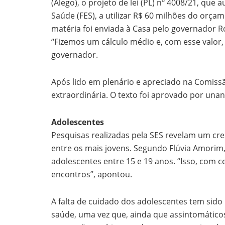
(Alego), o projeto de lei (PL) nº 4008/21, que
Saúde (FES), a utilizar R$ 60 milhões do orça
matéria foi enviada à Casa pelo governador R
“Fizemos um cálculo médio e, com esse valor,
governador.
Após lido em plenário e apreciado na Comiss
extraordinária. O texto foi aprovado por una
Adolescentes
Pesquisas realizadas pela SES revelam um cr
entre os mais jovens. Segundo Flúvia Amorim,
adolescentes entre 15 e 19 anos. “Isso, com c
encontros”, apontou.
A falta de cuidado dos adolescentes tem sid
saúde, uma vez que, ainda que assintomáticos