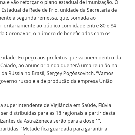
na e vão reforçar o plano estadual de imunização. O
Estadual de Rede de Frio, unidade da Secretaria de
lmente a segunda remessa, que, somada ao
prioritariamente ao público com idade entre 80 e 84
 da CoronaVac, o número de beneficiados com os
e idade. Eu peço aos prefeitos que vacinem dentro da
ou Caiado, ao anunciar ainda que terá uma reunião na
 da Rússia no Brasil, Sergey Pogóssovitch. “Vamos
o governo russo e a de produção da empresa União
, a superintendente de Vigilância em Saúde, Flúvia
r distribuídas para as 18 regionais a partir desta
izantes da AstraZeneca serão para a dose 1”,
epartidas. “Metade fica guardada para garantir a