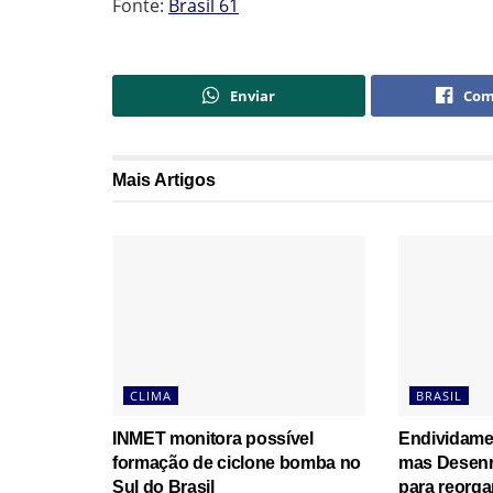
Fonte:
Brasil 61
Enviar
Com
Mais
Artigos
CLIMA
BRASIL
INMET monitora possível
Endividame
formação de ciclone bomba no
mas Desenr
Sul do Brasil
para reorga