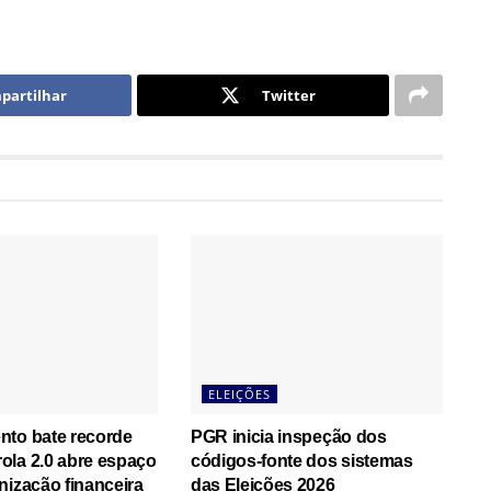
partilhar
Twitter
ELEIÇÕES
nto bate recorde
PGR inicia inspeção dos
ola 2.0 abre espaço
códigos-fonte dos sistemas
nização financeira
das Eleições 2026