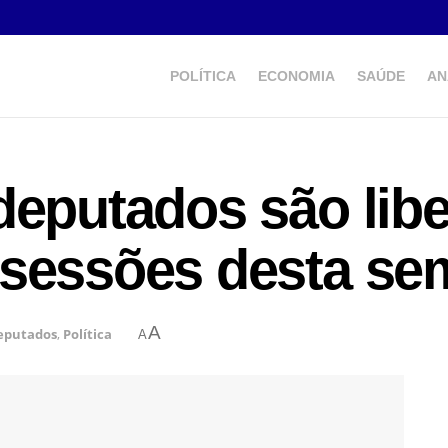
POLÍTICA
ECONOMIA
SAÚDE
AN
deputados são lib
 sessões desta s
A
eputados
,
Política
A