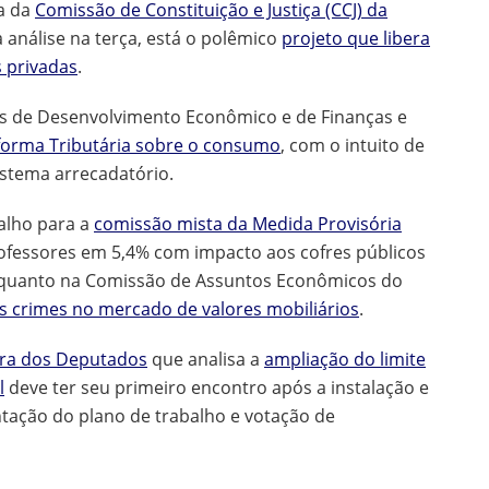
a da
Comissão de Constituição e Justiça (CCJ) da
a análise na terça, está o polêmico
projeto que libera
s privadas
.
s de Desenvolvimento Econômico e de Finanças e
orma Tributária sobre o consumo
, com o intuito de
sistema arrecadatório.
balho para a
comissão mista da Medida Provisória
 professores em 5,4% com impacto aos cofres públicos
Enquanto na Comissão de Assuntos Econômicos do
s crimes no mercado de valores mobiliários
.
ara dos Deputados
que analisa a
ampliação do limite
l
deve ter seu primeiro encontro após a instalação e
ntação do plano de trabalho e votação de