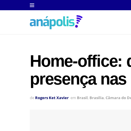
Home-office: 
presença nas
de
Rogers Ket Xavier
em
Brasil
,
Brasilia
,
Câmara do D