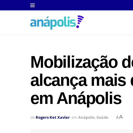
Mobilização d
alcança mais 
em Anápolis
A
de
Rogers Ket Xavier
em
Anápolis
,
Saúde
A