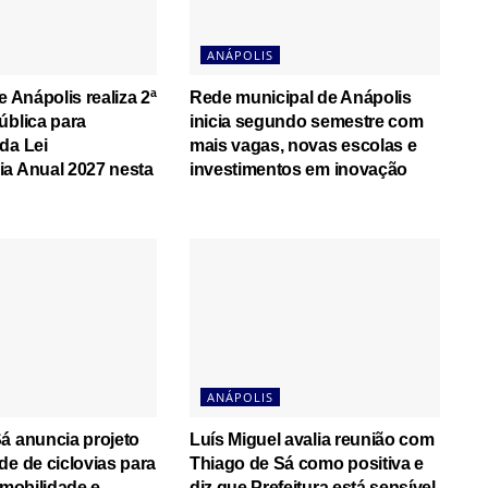
ANÁPOLIS
e Anápolis realiza 2ª
Rede municipal de Anápolis
ública para
inicia segundo semestre com
da Lei
mais vagas, novas escolas e
a Anual 2027 nesta
investimentos em inovação
ANÁPOLIS
á anuncia projeto
Luís Miguel avalia reunião com
de de ciclovias para
Thiago de Sá como positiva e
 mobilidade e
diz que Prefeitura está sensível