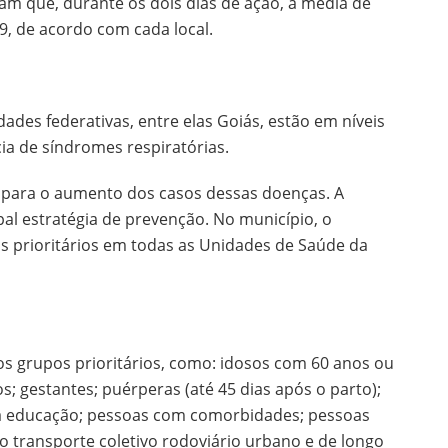
am que, durante os dois dias de ação, a média de
9, de acordo com cada local.
ades federativas, entre elas Goiás, estão em níveis
ncia de síndromes respiratórias.
a para o aumento dos casos dessas doenças. A
pal estratégia de prevenção. No município, o
s prioritários em todas as Unidades de Saúde da
s grupos prioritários, como: idosos com 60 anos ou
; gestantes; puérperas (até 45 dias após o parto);
da educação; pessoas com comorbidades; pessoas
 transporte coletivo rodoviário urbano e de longo