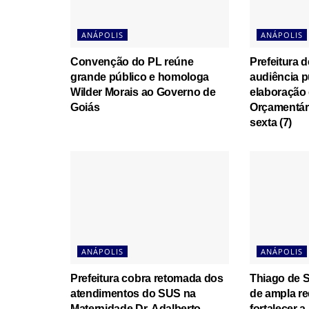
ANÁPOLIS
ANÁPOLIS
Convenção do PL reúne
Prefeitura d
grande público e homologa
audiência p
Wilder Morais ao Governo de
elaboração 
Goiás
Orçamentári
sexta (7)
ANÁPOLIS
ANÁPOLIS
Prefeitura cobra retomada dos
Thiago de S
atendimentos do SUS na
de ampla re
Maternidade Dr. Adalberto
fortalecer a