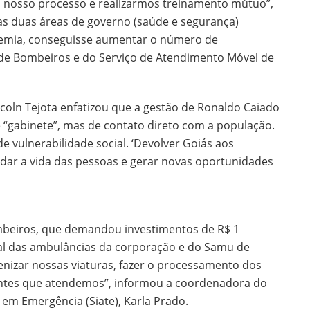
 o nosso processo e realizarmos treinamento mútuo”,
as duas áreas de governo (saúde e segurança)
emia, conseguisse aumentar o número de
o de Bombeiros e do Serviço de Atendimento Móvel de
ncoln Tejota enfatizou que a gestão de Ronaldo Caiado
 “gabinete”, mas de contato direto com a população.
e vulnerabilidade social. ‘Devolver Goiás aos
udar a vida das pessoas e gerar novas oportunidades
beiros, que demandou investimentos de R$ 1
inal das ambulâncias da corporação e do Samu de
enizar nossas viaturas, fazer o processamento dos
entes que atendemos”, informou a coordenadora do
em Emergência (Siate), Karla Prado.