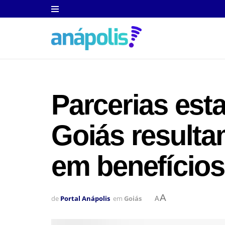
Parcerias est
Goiás resulta
em benefício
A
de
Portal Anápolis
em
Goiás
A