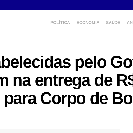
POLÍTICA
ECONOMIA
SAÚDE
AN
abelecidas pelo G
m na entrega de R$
s para Corpo de B