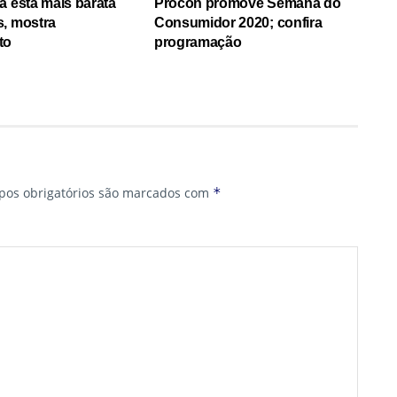
a está mais barata
Procon promove Semana do
s, mostra
Consumidor 2020; confira
to
programação
os obrigatórios são marcados com
*