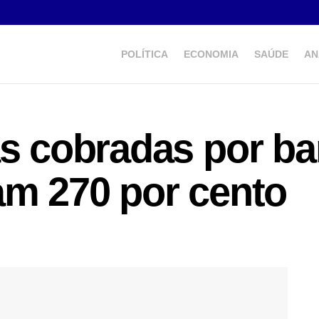
POLÍTICA
ECONOMIA
SAÚDE
AN
as cobradas por b
am 270 por cento