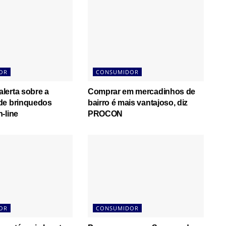
OR
CONSUMIDOR
lerta sobre a
Comprar em mercadinhos de
de brinquedos
bairro é mais vantajoso, diz
-line
PROCON
OR
CONSUMIDOR