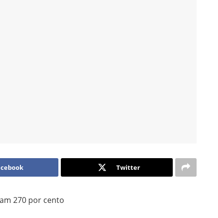
acebook
Twitter
iam 270 por cento