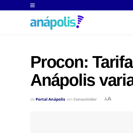
Procon: Tarif
Anápolis vari
A
de
Portal Anápolis
em
Consumidor
A