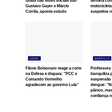
Goiás nas redes sociais são
termina co
Gustavo Gayer e Márcio
motocicleta
Corrêa, aponta estudo
suspeitos n
GERAL
ANÁPOLIS
Flávio Bolsonaro reage a corte
Professora 
na Defesa e dispara: “PCC e
tranquiliza
Comando Vermelho
suspensão 
agradecem ao governo Lula”
dengue: “N
pânico, mas
confiança n