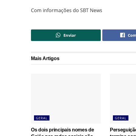
Com informações do SBT News
Enviar
Com
Mais
Artigos
GERAL
GERAL
Os dois principais nomes de
Perseguiçã