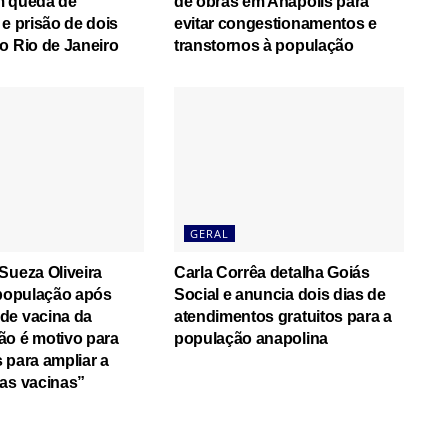
m queda de
de obras em Anápolis para
 e prisão de dois
evitar congestionamentos e
o Rio de Janeiro
transtornos à população
GERAL
Sueza Oliveira
Carla Corrêa detalha Goiás
 população após
Social e anuncia dois dias de
de vacina da
atendimentos gratuitos para a
ão é motivo para
população anapolina
 para ampliar a
as vacinas”