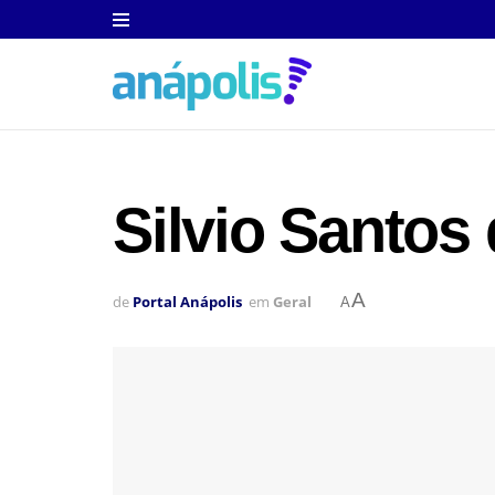
Silvio Santos 
A
de
Portal Anápolis
em
Geral
A