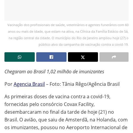
Vacinação dos profissionais de saúde, veterinários e agentes funerários com 60
anos ou mais de idade, que estam na ativa, na Clínica da Família Estácio de Sá,
na região central da cidade. O município do Rio de Janeiro ampliou hoje (27) o
público-alvo da campanha de vacinação contra a covid-19.
Chegaram ao Brasil 1,02 milhão de imunizantes
Por
Agencia Brasil
– Foto: Tânia Rêgo/Agência Brasil
As primeiras doses de vacina contra a covid-19,
fornecidas pelo consórcio Covax Facility,
desembarcaram no final da tarde de hoje (21) no
Brasil. O avião, que saiu de Amsterdã, na Holanda, com
os imunizantes, pousou no Aeroporto Internacional de