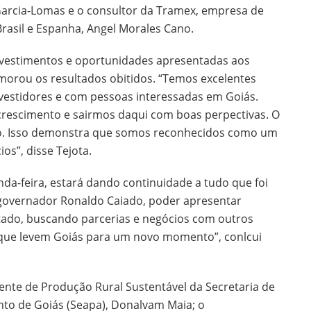
Garcia-Lomas e o consultor da Tramex, empresa de
Brasil e Espanha, Angel Morales Cano.
investimentos e oportunidades apresentadas aos
morou os resultados obitidos. “Temos excelentes
vestidores e com pessoas interessadas em Goiás.
crescimento e sairmos daqui com boas perpectivas. O
ado. Isso demonstra que somos reconhecidos como um
os”, disse Tejota.
nda-feira, estará dando continuidade a tudo que foi
do governador Ronaldo Caiado, poder apresentar
tado, buscando parcerias e negócios com outros
e que levem Goiás para um novo momento”, conlcui
nte de Produção Rural Sustentável da Secretaria de
nto de Goiás (Seapa), Donalvam Maia; o