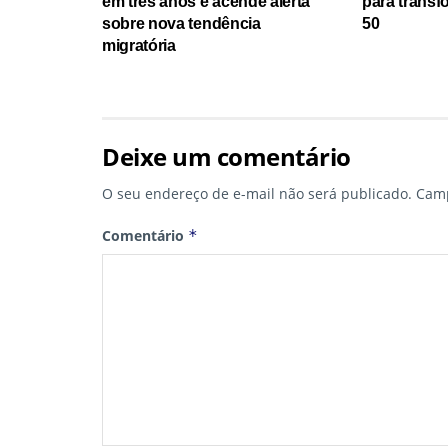
em três anos e acende alerta
para transf
sobre nova tendência
50
migratória
Deixe um comentário
O seu endereço de e-mail não será publicado.
Camp
Comentário
*