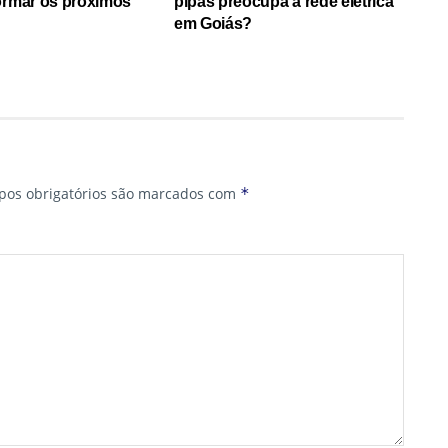
ormar os próximos
pipas preocupa a rede elétrica
em Goiás?
os obrigatórios são marcados com
*