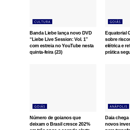
CULTURA
GOIÁS
Banda Liebe lança novo DVD
Equatorial G
“Liebe Live Session: Vol. 1”
sobre risco
com estreia no YouTube nesta
elétrica e r
quinta-feira (23)
prática seg
GOIÁS
ANÁPOLIS
Número de goianos que
Daia chega
deixam o Brasil cresce 202%
novos inves