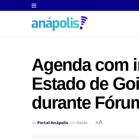
Agenda com in
Estado de Goi
durante Fórum
A
de
Portal Anápolis
em
Goiás
A