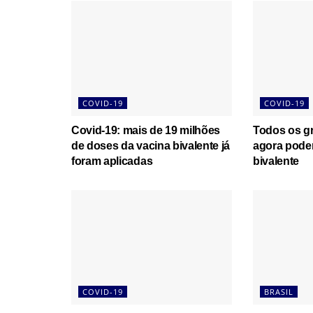
COVID-19
COVID-19
Covid-19: mais de 19 milhões
Todos os gr
de doses da vacina bivalente já
agora pode
foram aplicadas
bivalente
COVID-19
BRASIL