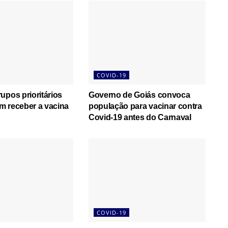
COVID-19
upos prioritários
Governo de Goiás convoca
m receber a vacina
população para vacinar contra
Covid-19 antes do Carnaval
COVID-19