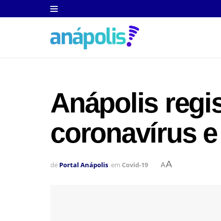
Anápolis regi
coronavírus e 
A
de
Portal Anápolis
em
Covid-19
A