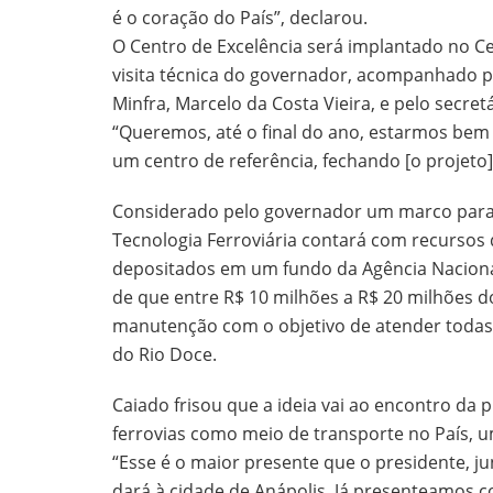
é o coração do País”, declarou.
O Centro de Excelência será implantado no Ce
visita técnica do governador, acompanhado pe
Minfra, Marcelo da Costa Vieira, e pelo secre
“Queremos, até o final do ano, estarmos be
um centro de referência, fechando [o projet
Considerado pelo governador um marco para a
Tecnologia Ferroviária contará com recursos d
depositados em um fundo da Agência Nacional
de que entre R$ 10 milhões a R$ 20 milhões d
manutenção com o objetivo de atender todas 
do Rio Doce.
Caiado frisou que a ideia vai ao encontro da 
ferrovias como meio de transporte no País, 
“Esse é o maior presente que o presidente, ju
dará à cidade de Anápolis. Já presenteamos c