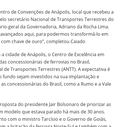
ntro de Convenções de Anápolis, local que recebeu a
lo secretário Nacional de Transportes Terrestres do
tário-geral da Governadoria, Adriano da Rocha Lima.
m avançados aqui, para podermos transformá-lo em
o] com chave de ouro”, completou Caiado
 cidade de Anápolis, o Centro de Excelência em
as concessionárias de ferrovias no Brasil,
 de Transportes Terrestres (ANTT). A expectativa é
o fundo sejam investidos na sua implantação e
as concessionárias do Brasil, como a Rumo e a Vale
proposta do presidente Jair Bolsonaro de priorizar as
um modelo que estava parado há mais de 30 anos.
nto com o ministro Tarcísio e o Governo de Goiás,
om a licitação da ferrovia Norte-Sul e também com a