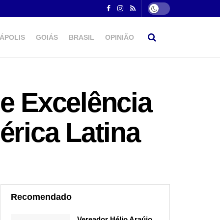
ÁPOLIS
GOIÁS
BRASIL
OPINIÃO
de Excelência
érica Latina
Recomendado
Vereador Hélio Araújo