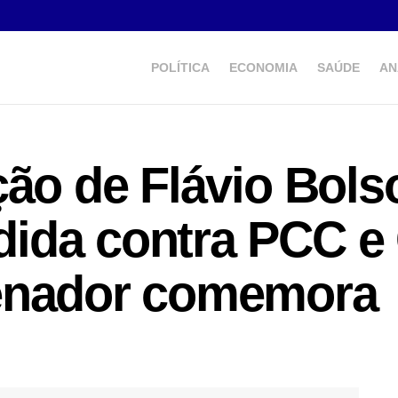
POLÍTICA
ECONOMIA
SAÚDE
AN
ção de Flávio Bol
ida contra PCC 
enador comemora