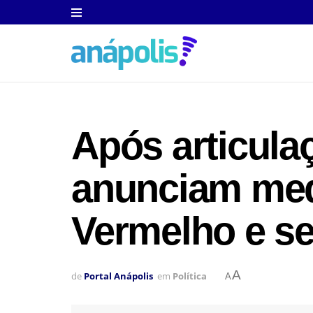
Após articula
anunciam med
Vermelho e s
A
de
Portal Anápolis
em
Política
A