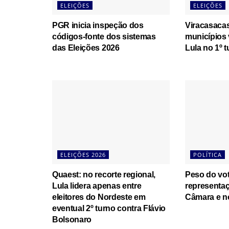
ELEIÇÕES
ELEIÇÕES
PGR inicia inspeção dos
Viracasaca
códigos-fonte dos sistemas
municípios
das Eleições 2026
Lula no 1º t
ELEIÇÕES 2026
POLÍTICA
Quaest: no recorte regional,
Peso do vot
Lula lidera apenas entre
representaç
eleitores do Nordeste em
Câmara e n
eventual 2º turno contra Flávio
Bolsonaro