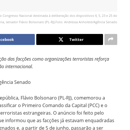
Congresso Nacional destinada à deliberação dos dispositivos 4, 5, 23 e 25 do
una, senador Flávio Bolsonaro (PL-RJ).Foto: Andressa Anholete/Agência Senado
acebook
Twitter
ação das facções como organizações terroristas reforça
o internacional.
Agência Senado
epública, Flávio Bolsonaro (PL-RJ), comemorou a
ssificar o Primeiro Comando da Capital (PCC) e o
oristas estrangeiras. O anúncio foi feito pelo
e informou que as facções já estavam enquadradas
nados e, a partir de 5 de junho, passarão a ser