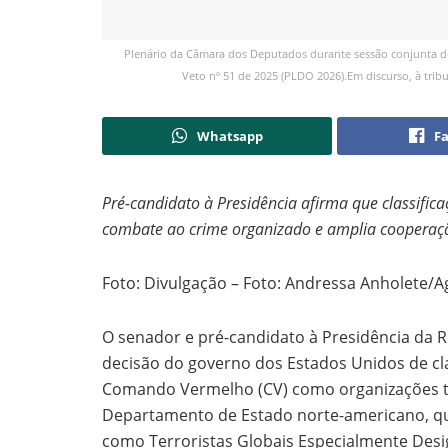
Plenário da Câmara dos Deputados durante sessão conjunta do 
Veto nº 51 de 2025 (PLDO 2026).Em discurso, à trib
Whatsapp
F
Pré-candidato à Presidência afirma que classific
combate ao crime organizado e amplia cooperaçã
Foto: Divulgação – Foto: Andressa Anholete/
O senador e pré-candidato à Presidência da R
decisão do governo dos Estados Unidos de cla
Comando Vermelho (CV) como organizações terr
Departamento de Estado norte-americano, qu
como Terroristas Globais Especialmente Desig