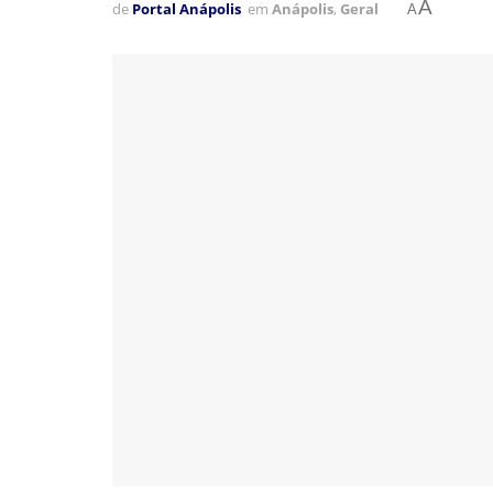
A
de
Portal Anápolis
em
Anápolis
,
Geral
A