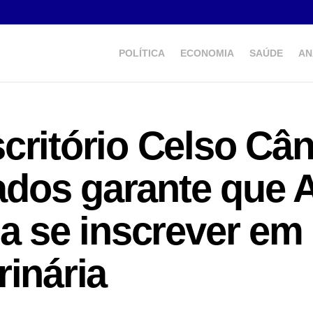
POLÍTICA
ECONOMIA
SAÚDE
AN
critório Celso Câ
dos garante que 
 a se inscrever em
rinária