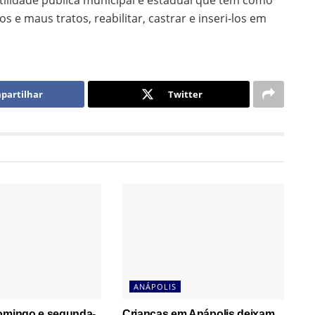
utilidade pública municipal e estadual que tem como
 e maus tratos, reabilitar, castrar e inseri-los em
partilhar
Twitter
ANÁPOLIS
domingo e segunda-
Crianças em Anápolis deixam