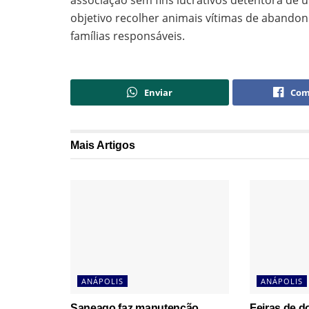
associação sem fins lucrativos detentora de 
objetivo recolher animais vítimas de abandonos
famílias responsáveis.
Enviar
Com
Mais
Artigos
ANÁPOLIS
ANÁPOLIS
Saneago faz manutenção
Feiras de 