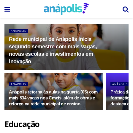
ANÁPOLIS
Rede municipal de Anápolis inicia
segundo semestre com mais vagas,
novas escolas e investimentos em
inovação
ANÁPOLIS
ANÁPOLIS
Anápolis retorna às aulas na quarta (05) com
Prática des
mais 834 vagas nos Cmeis, além de obras e
formação d
reforço na rede municipal de ensino
destaca co
Educação