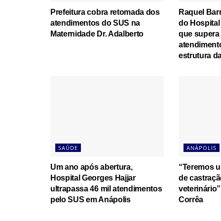
Prefeitura cobra retomada dos
Raquel Bar
atendimentos do SUS na
do Hospital
Maternidade Dr. Adalberto
que supera 
atendiment
estrutura d
SAÚDE
ANÁPOLIS
Um ano após abertura,
“Teremos u
Hospital Georges Hajjar
de castraçã
ultrapassa 46 mil atendimentos
veterinário
pelo SUS em Anápolis
Corrêa