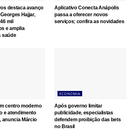
ros destaca avanço
Aplicativo Conecta Anápolis
 Georges Hajjar,
passa a oferecer novos
46 mil
serviços; confira as novidades
os e amplia
a saúde
ECONOMIA
m centro moderno
Após governo limitar
o e atendimento
publicidade, especialistas
”, anuncia Márcio
defendem proibição das bets
no Brasil