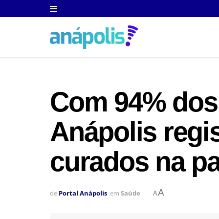
Com 94% dos 
Anápolis regis
curados na p
A
de
Portal Anápolis
em
Saúde
A