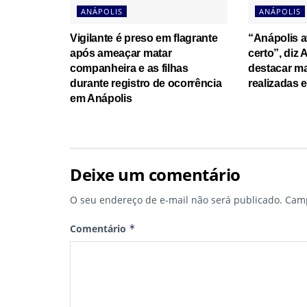
ANÁPOLIS
ANÁPOLIS
Vigilante é preso em flagrante
“Anápolis 
após ameaçar matar
certo”, diz
companheira e as filhas
destacar ma
durante registro de ocorrência
realizadas 
em Anápolis
Deixe um comentário
O seu endereço de e-mail não será publicado.
Camp
Comentário
*