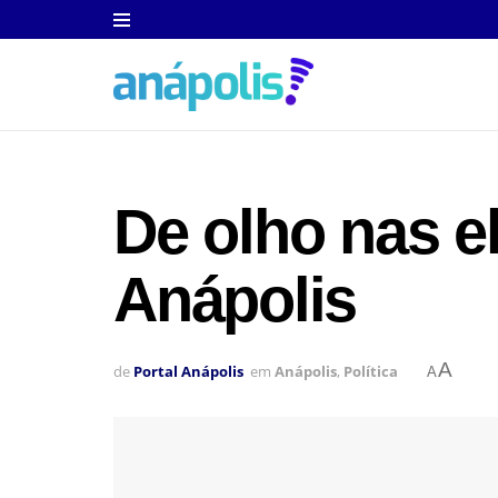
De olho nas e
Anápolis
A
de
Portal Anápolis
em
Anápolis
,
Política
A