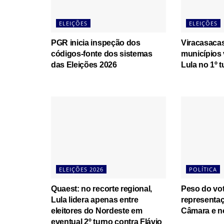
ELEIÇÕES
ELEIÇÕES
PGR inicia inspeção dos
Viracasaca
códigos-fonte dos sistemas
municípios
das Eleições 2026
Lula no 1º t
ELEIÇÕES 2026
POLÍTICA
Quaest: no recorte regional,
Peso do vot
Lula lidera apenas entre
representaç
eleitores do Nordeste em
Câmara e n
eventual 2º turno contra Flávio