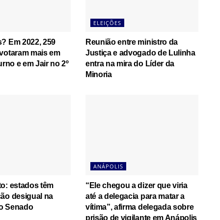
ELEIÇÕES
s? Em 2022, 259
Reunião entre ministro da
 votaram mais em
Justiça e advogado de Lulinha
urno e em Jair no 2º
entra na mira do Líder da
Minoria
ANÁPOLIS
o: estados têm
“Ele chegou a dizer que viria
ão desigual na
até a delegacia para matar a
o Senado
vítima”, afirma delegada sobre
prisão de vigilante em Anápolis