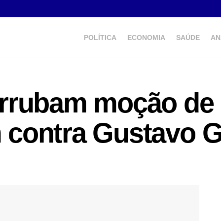
POLÍTICA
ECONOMIA
SAÚDE
AN
rrubam moção de 
contra Gustavo G