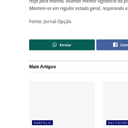
Hoje pela manhã, visando melhor vigilância da pa
Mantem-se em regular estado geral, respirando 
Fonte: Jornal Opção
Enviar
Com
Mais
Artigos
ANÁPOLIS
BASTIDORE