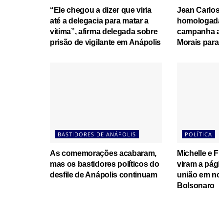
“Ele chegou a dizer que viria
Jean Carlos
até a delegacia para matar a
homologada
vítima”, afirma delegada sobre
campanha a
prisão de vigilante em Anápolis
Morais para
BASTIDORES DE ANÁPOLIS
POLÍTICA
As comemorações acabaram,
Michelle e 
mas os bastidores políticos do
viram a pág
desfile de Anápolis continuam
união em n
Bolsonaro