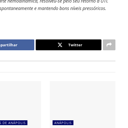
rte hemodinâmica, resolveu-se pelo seu retorno à UTI.
espontaneamente e mantendo bons níveis pressóricos.
partilhar
Twitter
S DE ANÁPOLIS
ANÁPOLIS