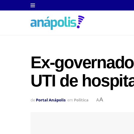
Ex-governador
UTI de hospit
A
de
Portal Anápolis
em
Política
A