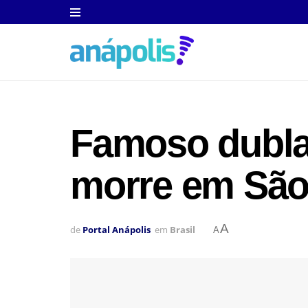
Famoso dubla
morre em São
A
de
Portal Anápolis
em
Brasil
A