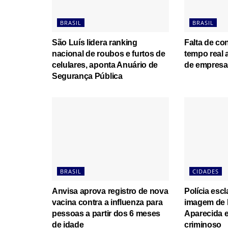
BRASIL
BRASIL
São Luís lidera ranking
Falta de co
nacional de roubos e furtos de
tempo real 
celulares, aponta Anuário de
de empresas
Segurança Pública
BRASIL
CIDADES
Anvisa aprova registro de nova
Polícia esc
vacina contra a influenza para
imagem de 
pessoas a partir dos 6 meses
Aparecida e
de idade
criminoso