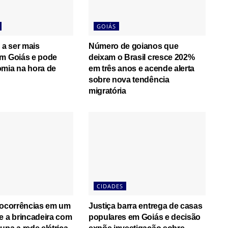
GOIÁS
 a ser mais
Número de goianos que
em Goiás e pode
deixam o Brasil cresce 202%
omia na hora de
em três anos e acende alerta
sobre nova tendência
migratória
CIDADES
 ocorrências em um
Justiça barra entrega de casas
e a brincadeira com
populares em Goiás e decisão