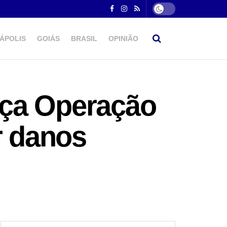
ÁPOLIS
GOIÁS
BRASIL
OPINIÃO
nça Operação
r danos