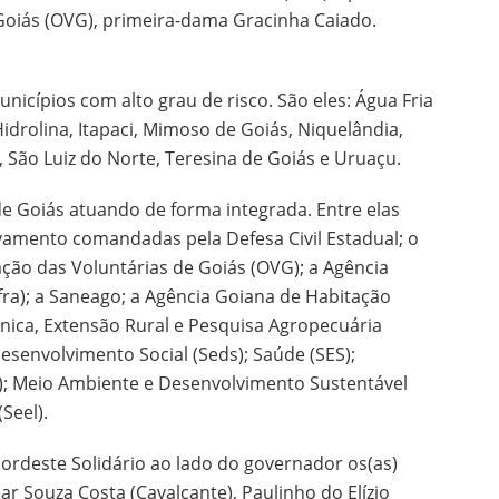
Goiás (OVG), primeira-dama Gracinha Caiado.
nicípios com alto grau de risco. São eles: Água Fria
Hidrolina, Itapaci, Mimoso de Goiás, Niquelândia,
, São Luiz do Norte, Teresina de Goiás e Uruaçu.
de Goiás atuando de forma integrada. Entre elas
lvamento comandadas pela Defesa Civil Estadual; o
zação das Voluntárias de Goiás (OVG); a Agência
fra); a Saneago; a Agência Goiana de Habitação
cnica, Extensão Rural e Pesquisa Agropecuária
esenvolvimento Social (Seds); Saúde (SES);
a); Meio Ambiente e Desenvolvimento Sustentável
Seel).
deste Solidário ao lado do governador os(as)
mar Souza Costa (Cavalcante), Paulinho do Elízio