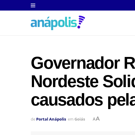
Governador R
Nordeste Soli
causados pel
A
de
Portal Anápolis
em
Goiás
A