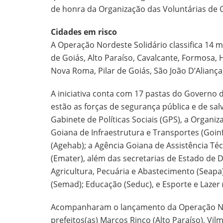
de honra da Organização das Voluntárias de 
Cidades em risco
A Operação Nordeste Solidário classifica 14 mu
de Goiás, Alto Paraíso, Cavalcante, Formosa, 
Nova Roma, Pilar de Goiás, São João D’Aliança
A iniciativa conta com 17 pastas do Governo 
estão as forças de segurança pública e de sa
Gabinete de Políticas Sociais (GPS), a Organi
Goiana de Infraestrutura e Transportes (Goin
(Agehab); a Agência Goiana de Assistência Té
(Emater), além das secretarias de Estado de D
Agricultura, Pecuária e Abastecimento (Seap
(Semad); Educação (Seduc), e Esporte e Lazer (
Acompanharam o lançamento da Operação Nor
prefeitos(as) Marcos Rinco (Alto Paraíso), Vil