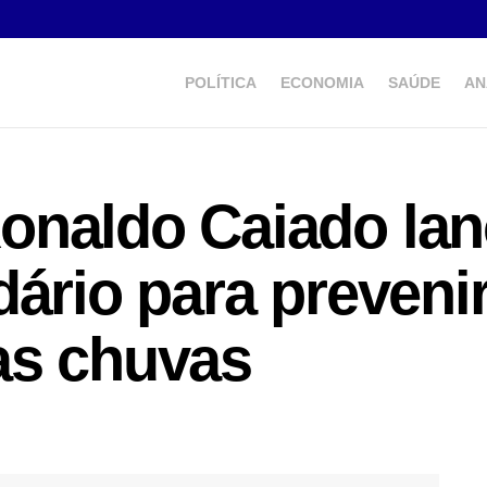
POLÍTICA
ECONOMIA
SAÚDE
AN
onaldo Caiado la
dário para preveni
as chuvas