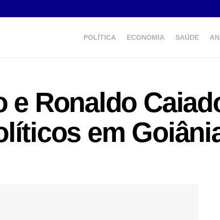
POLÍTICA
ECONOMIA
SAÚDE
AN
o e Ronaldo Caiad
líticos em Goiâni