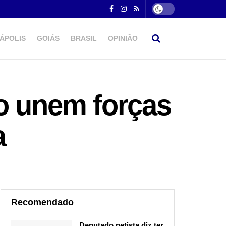
ÁPOLIS
GOIÁS
BRASIL
OPINIÃO
o unem forças
a
Recomendado
Deputado petista diz ter