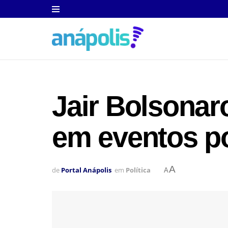
Jair Bolsonar
em eventos po
A
de
Portal Anápolis
em
Política
A