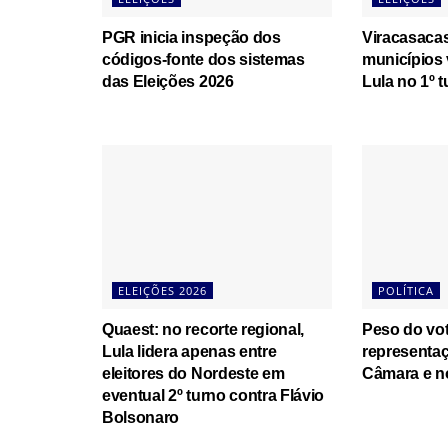
PGR inicia inspeção dos
Viracasaca
códigos-fonte dos sistemas
municípios
das Eleições 2026
Lula no 1º t
ELEIÇÕES 2026
POLÍTICA
Quaest: no recorte regional,
Peso do vot
Lula lidera apenas entre
representaç
eleitores do Nordeste em
Câmara e n
eventual 2º turno contra Flávio
Bolsonaro