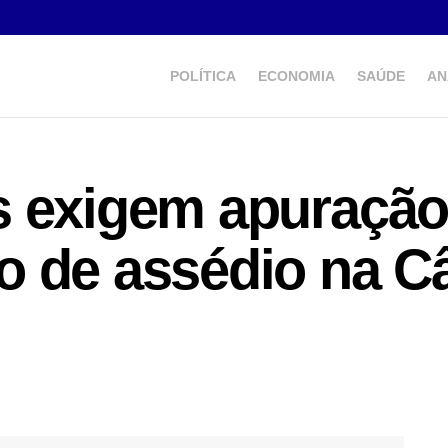
POLÍTICA
ECONOMIA
SAÚDE
AN
s exigem apuração
o de assédio na C