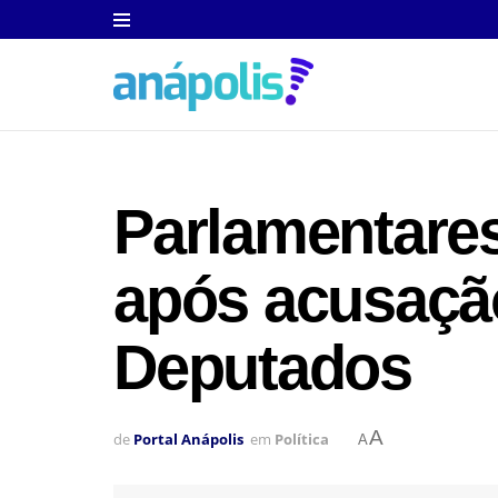
Parlamentare
após acusaçã
Deputados
A
de
Portal Anápolis
em
Política
A