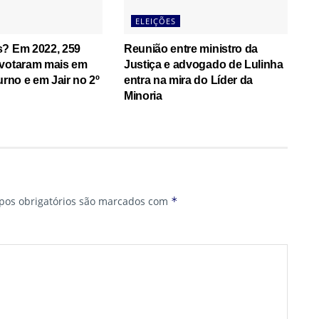
ELEIÇÕES
s? Em 2022, 259
Reunião entre ministro da
 votaram mais em
Justiça e advogado de Lulinha
urno e em Jair no 2º
entra na mira do Líder da
Minoria
os obrigatórios são marcados com
*