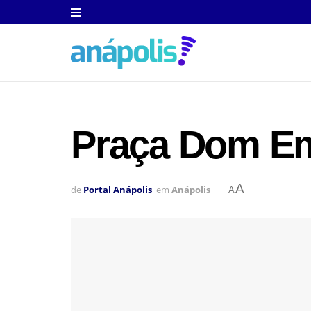
Praça Dom Ema
A
de
Portal Anápolis
em
Anápolis
A