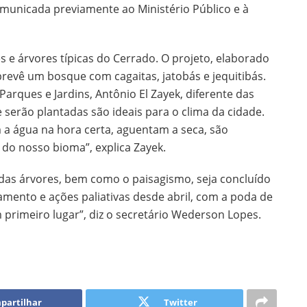
comunicada previamente ao Ministério Público e à
s e árvores típicas do Cerrado. O projeto, elaborado
prevê um bosque com cagaitas, jatobás e jequitibás.
arques e Jardins, Antônio El Zayek, diferente das
 serão plantadas são ideais para o clima da cidade.
 a água na hora certa, aguentam a seca, são
 do nosso bioma”, explica Zayek.
a das árvores, bem como o paisagismo, seja concluído
amento e ações paliativas desde abril, com a poda de
m primeiro lugar”, diz o secretário Wederson Lopes.
partilhar
Twitter