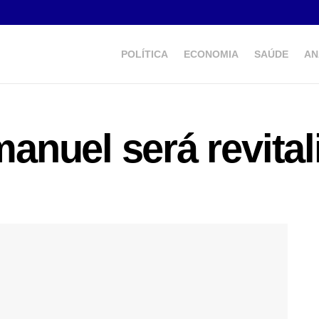
POLÍTICA
ECONOMIA
SAÚDE
AN
nuel será revital