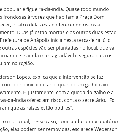
e popular é figueira-da-índia. Quase todo mundo
s frondosas árvores que habitam a Praça Dom
ecer, quatro delas estão oferecendo riscos à
ento. Duas já estão mortas e as outras duas estão
efeitura de Anápolis inicia nesta terça-feira, 6, o
e outras espécies vão ser plantadas no local, que vai
tornando-se ainda mais agradável e segura para os
ulam na região.
erson Lopes, explica que a intervenção se faz
ocorrido no início do ano, quando um galho caiu
vamente. E, justamente, com a queda do galho e a
as-da-índia ofereciam risco, conta o secretário. “Foi
ram que as raízes estão podres”.
ico municipal, nesse caso, com laudo comprobatório
ão, elas podem ser removidas, esclarece Wederson