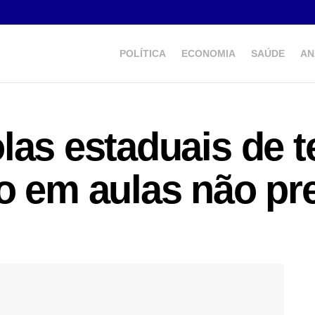
POLÍTICA
ECONOMIA
SAÚDE
AN
las estaduais de t
o em aulas não pr