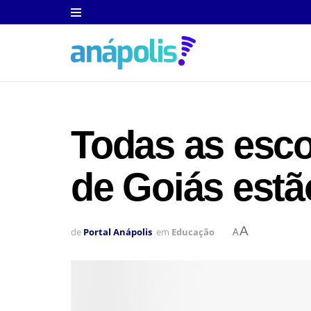
Todas as esco
de Goiás estã
A
de
Portal Anápolis
em
Educação
A