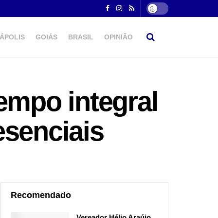
ÁPOLIS
GOIÁS
BRASIL
OPINIÃO
empo integral
esenciais
Recomendado
Vereador Hélio Araújo