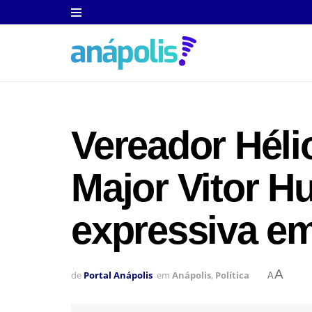
Vereador Héli
Major Vitor H
expressiva e
A
de
Portal Anápolis
em
Anápolis
,
Política
A