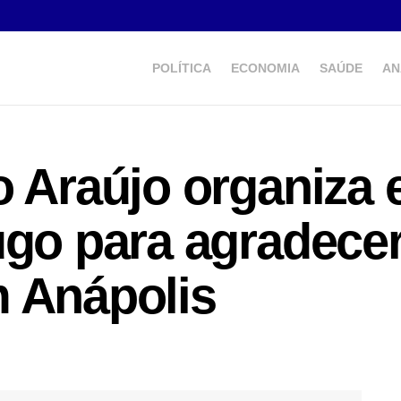
POLÍTICA
ECONOMIA
SAÚDE
AN
o Araújo organiza
ugo para agradece
m Anápolis