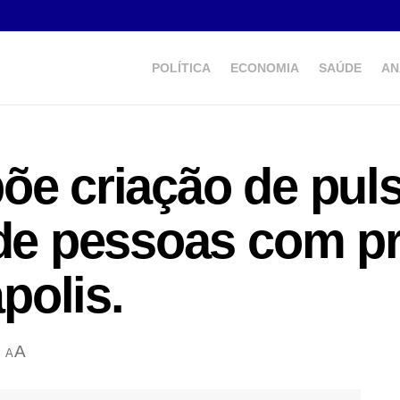
POLÍTICA
ECONOMIA
SAÚDE
AN
õe criação de puls
 de pessoas com p
polis.
A
A