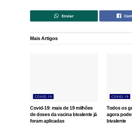
Enviar
Com
Mais
Artigos
COVID-19
COVID-19
Covid-19: mais de 19 milhões
Todos os gr
de doses da vacina bivalente já
agora pode
foram aplicadas
bivalente