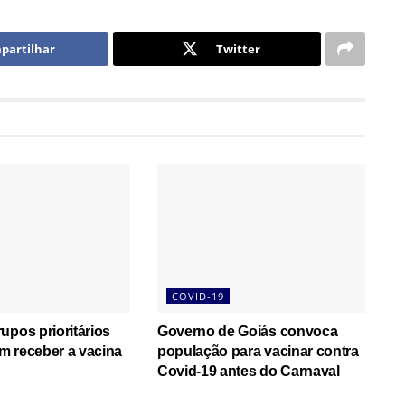
partilhar
Twitter
COVID-19
upos prioritários
Governo de Goiás convoca
m receber a vacina
população para vacinar contra
Covid-19 antes do Carnaval