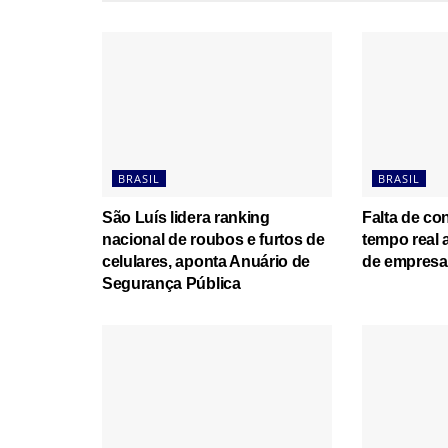
BRASIL
BRASIL
São Luís lidera ranking
Falta de co
nacional de roubos e furtos de
tempo real 
celulares, aponta Anuário de
de empresas
Segurança Pública