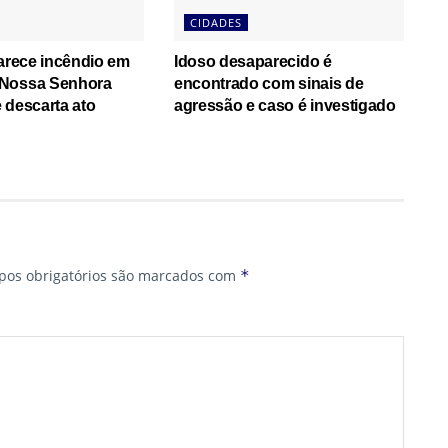
CIDADES
larece incêndio em
Idoso desaparecido é
Nossa Senhora
encontrado com sinais de
 descarta ato
agressão e caso é investigado
os obrigatórios são marcados com
*