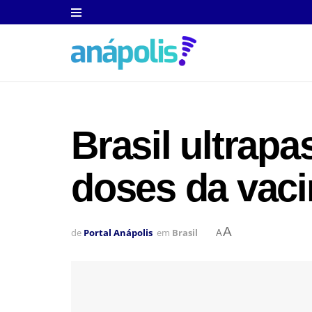
Brasil ultrap
doses da vaci
A
de
Portal Anápolis
em
Brasil
A