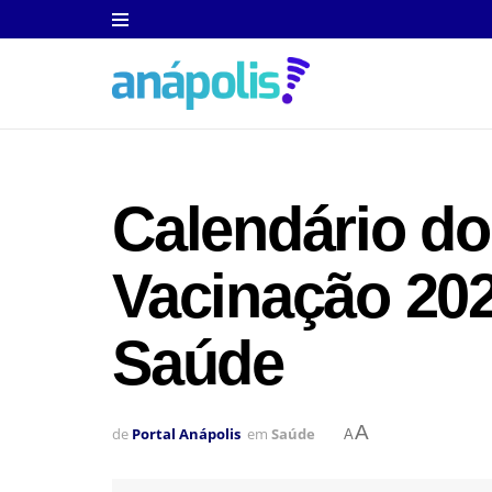
Calendário do
Vacinação 202
Saúde
A
de
Portal Anápolis
em
Saúde
A