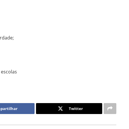
erdade;
 escolas
partilhar
Twitter