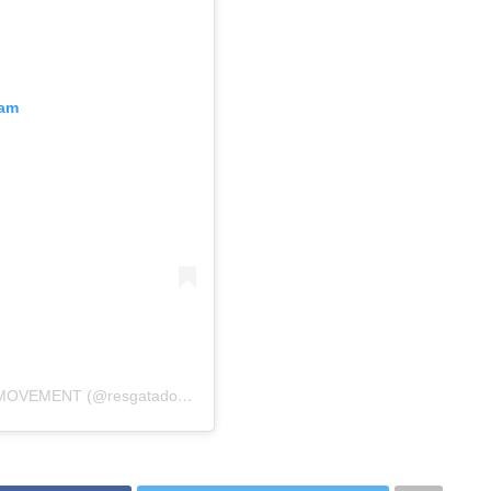
ram
Uma publicação compartilhada por RESGATADOS MOVEMENT (@resgatados.cc)