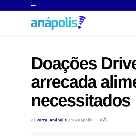
Doações Drive
arrecada alim
necessitados
A
de
Portal Anápolis
em
Anápolis
A