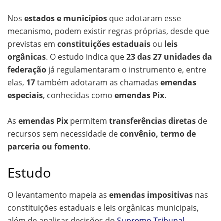
Nos
estados e municípios
que adotaram esse
mecanismo, podem existir regras próprias, desde que
previstas em
constituições estaduais
ou
leis
orgânicas
. O estudo indica que
23 das 27 unidades da
federação
já regulamentaram o instrumento e, entre
elas,
17
também adotaram as chamadas
emendas
especiais
, conhecidas como
emendas Pix
.
As
emendas Pix
permitem
transferências diretas
de
recursos sem necessidade de
convênio, termo de
parceria ou fomento
.
Estudo
O levantamento mapeia as
emendas impositivas
nas
constituições estaduais e leis orgânicas municipais,
além de analisar decisões do
Supremo Tribunal