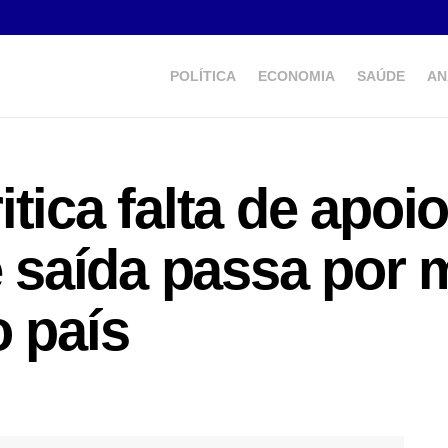
POLÍTICA
ECONOMIA
SAÚDE
AN
tica falta de apoi
ue saída passa por
o país