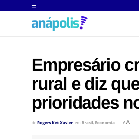
Empresário cri
rural e diz q
prioridades n
A
de
Rogers Ket Xavier
em
Brasil
,
Economia
A