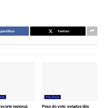
partilhar
Twitter
026
POLÍTICA
recorte regional,
Peso do voto: estados têm