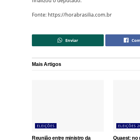
finalizou o deputado.
Fonte: https://horabrasilia.com.br
Enviar
Com
Mais
Artigos
ELEIÇÕES
ELEIÇÕES 2
Reunião entre ministro da
Quaest: no 