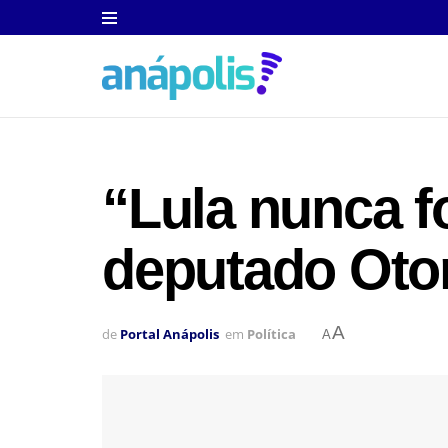
“Lula nunca fo
deputado Oton
A
de
Portal Anápolis
em
Política
A