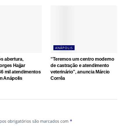
ANÁPOLIS
s abertura,
“Teremos um centro moderno
orges Hajjar
de castração e atendimento
46 mil atendimentos
veterinário”, anuncia Márcio
m Anápolis
Corrêa
os obrigatórios são marcados com
*