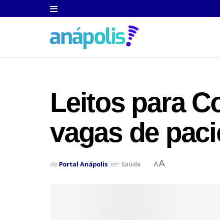
Leitos para C
vagas de pac
A
de
Portal Anápolis
em
Saúde
A