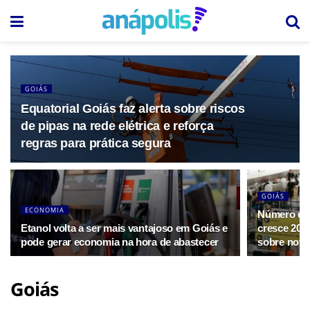
GOIÁS
Equatorial Goiás faz alerta sobre riscos
de pipas na rede elétrica e reforça
regras para prática segura
GOIÁS
ECONOMIA
Número de 
Etanol volta a ser mais vantajoso em Goiás e
cresce 202
pode gerar economia na hora de abastecer
sobre nova
Goiás