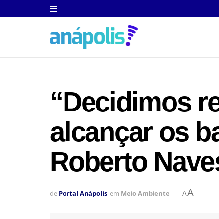
“Decidimos re
alcançar os b
Roberto Nave
A
de
Portal Anápolis
em
Meio Ambiente
A