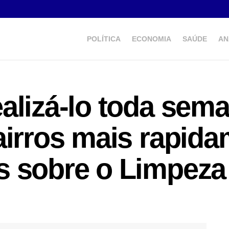
POLÍTICA
ECONOMIA
SAÚDE
AN
alizá-lo toda sema
airros mais rapida
s sobre o Limpez