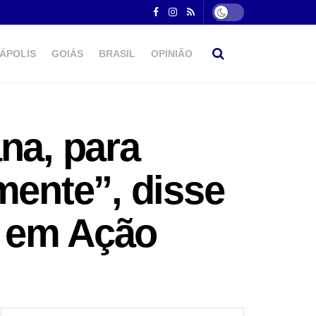
ÁPOLIS
GOIÁS
BRASIL
OPINIÃO
na, para
mente”, disse
a em Ação