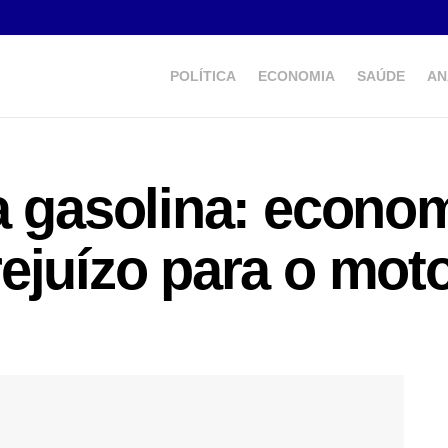
POLÍTICA
ECONOMIA
SAÚDE
AN
a gasolina: econom
ejuízo para o moto