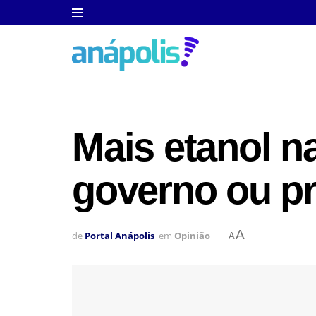
Mais etanol n
governo ou pr
A
de
Portal Anápolis
em
Opinião
A