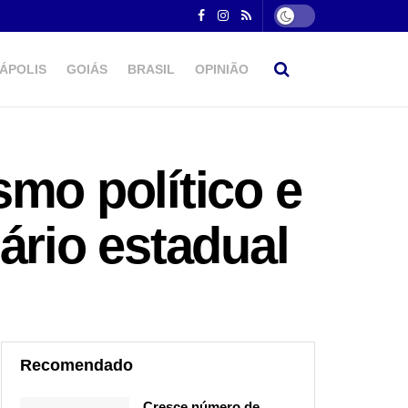
ÁPOLIS
GOIÁS
BRASIL
OPINIÃO
mo político e
ário estadual
Recomendado
Cresce número de