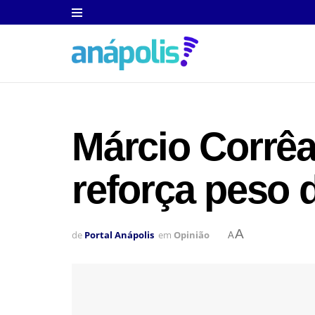
Márcio Corrêa
reforça peso 
A
de
Portal Anápolis
em
Opinião
A